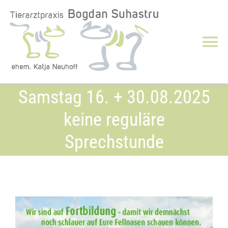
Zum
Inhalt
springen
Tog
Nav
Über uns
Samstag 16. + 30.08.2025
keine reguläre
Leistungen
Sprechstunde
Notdienst/Notfälle
Downloads
Jobs