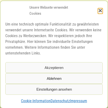
Mo – Fr 08.00 – 12.00 Uhr
Unsere Webseite verwendet
Cookies
Mo – Fr 15.00 – 18.00 Uhr
Um eine technisch optimale Funktionalität zu gewährleisten
Sa 10.00 – 12.00 Uhr
verwendet unsere Internetseite Cookies. Wir verwenden keine
Cookies zu Werbezwecken. Wir respektieren jedoch Ihre
Privatsphäre. Hier können Sie individuelle Einstellungen
vornehmen. Weitere Informationen finden Sie unter
Unsere Bewertungen
untenstehenden Links.
Akzeptieren
Ablehnen
Einstellungen ansehen
© 2026 | Tierarztpraxis Bogdan Suhastru - Witten
Cookie-Information
Datenschutz
Impressum