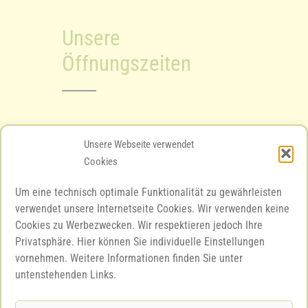
Unsere
Öffnungszeiten
Mo – Fr 08.00 – 12.00 Uhr
Unsere Webseite verwendet
Cookies
Mo – Fr 15.00 – 18.00 Uhr
Um eine technisch optimale Funktionalität zu gewährleisten
Sa 10.00 – 12.00 Uhr
verwendet unsere Internetseite Cookies. Wir verwenden keine
Cookies zu Werbezwecken. Wir respektieren jedoch Ihre
Privatsphäre. Hier können Sie individuelle Einstellungen
vornehmen. Weitere Informationen finden Sie unter
Unsere Bewertungen
untenstehenden Links.