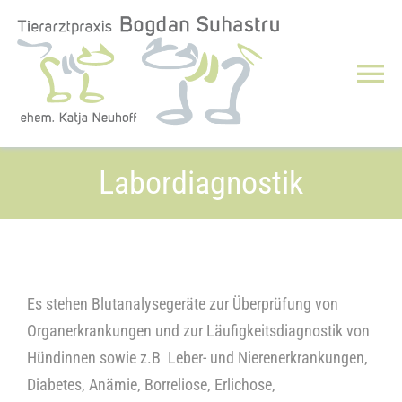
Zum
Inhalt
springen
Tog
Nav
Über uns
Labordiagnostik
Leistungen
Notdienst/Notfälle
Es stehen Blutanalysegeräte zur Überprüfung von
Downloads
Organerkrankungen und zur Läufigkeitsdiagnostik von
Hündinnen sowie z.B Leber- und Nierenerkrankungen,
Jobs
Diabetes, Anämie, Borreliose, Erlichose,