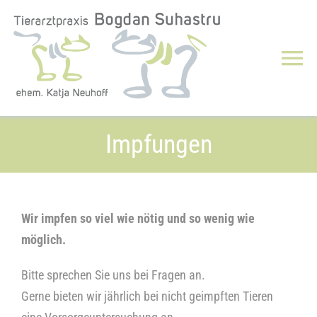
Zum
Inhalt
springen
Tog
Nav
Über uns
Impfungen
Leistungen
Notdienst/Notfälle
Wir impfen so viel wie nötig und so wenig wie
möglich.
Downloads
Bitte sprechen Sie uns bei Fragen an.
Gerne bieten wir jährlich bei nicht geimpften Tieren
Jobs