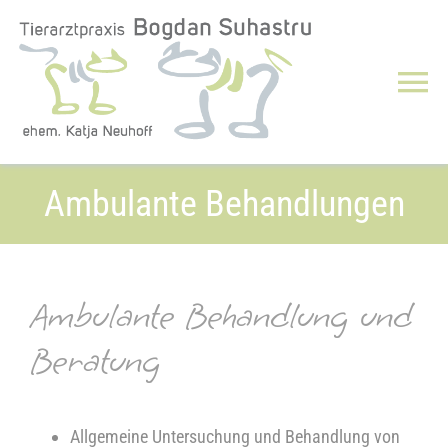
Zum
Inhalt
springen
Tog
Nav
Über uns
Ambulante Behandlungen
Leistungen
Notdienst/Notfälle
Ambulante Behandlung und
Beratung
Downloads
Jobs
Allgemeine Untersuchung und Behandlung von