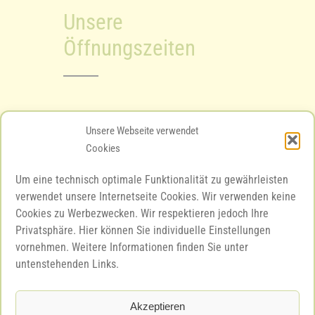
Unsere
Öffnungszeiten
Mo – Fr 08.00 – 12.00 Uhr
Unsere Webseite verwendet
Cookies
Mo – Fr 15.00 – 18.00 Uhr
Um eine technisch optimale Funktionalität zu gewährleisten
Sa 10.00 – 12.00 Uhr
verwendet unsere Internetseite Cookies. Wir verwenden keine
Cookies zu Werbezwecken. Wir respektieren jedoch Ihre
Privatsphäre. Hier können Sie individuelle Einstellungen
vornehmen. Weitere Informationen finden Sie unter
Unsere Bewertungen
untenstehenden Links.
Akzeptieren